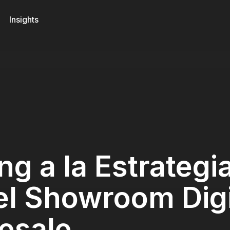
Insights
g a la Estrategia
el Showroom Digi
esale