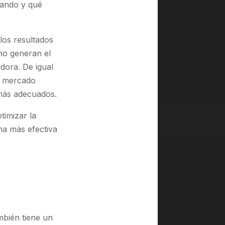
jando y qué
 los resultados
no generan el
dora. De igual
n mercado
 más adecuados.
timizar la
ma más efectiva
mbién tiene un