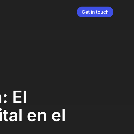
Get in touch
: El
tal en el